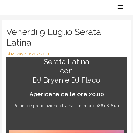
Vai
Men
al
contenuto
Navigazione
princ
articoli
Venerdi 9 Luglio Serata
Latina
Di
Mazay
/
01/07/2021
Serata Latina
con
DJ Bryan e DJ Flaco
Apericena dalle ore 20.00
Per info e prenotazione chiama al numero 0861 818121