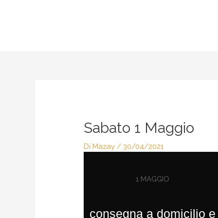
Vai
al
contenuto
Navigazione
articoli
Sabato 1 Maggio
Di
Mazay
/
30/04/2021
1 MAGGIO
consegna a domicilio e