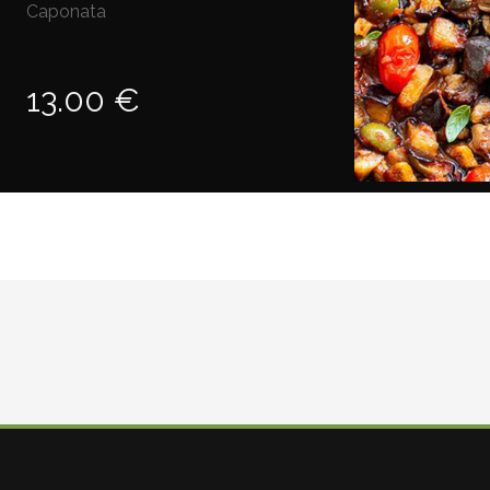
Caponata
13.00 €