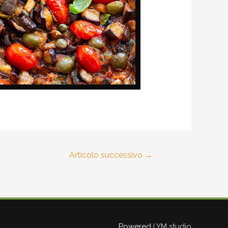
Articolo successivo
→
Powered
LYM studio