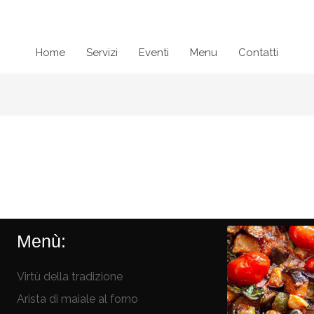
Home
Servizi
Eventi
Menu
Contatti
Menù:
Virtù della tradizione
Arista di maiale al forno