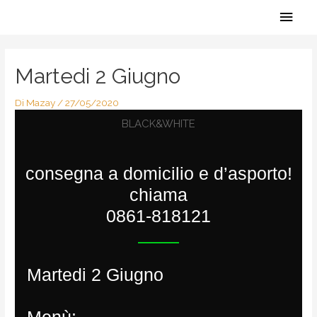
Vai
Men
al
contenuto
Navigazione
princ
articoli
Martedi 2 Giugno
Di
Mazay
/
27/05/2020
BLACK&WHITE
consegna a domicilio e d’asporto!
chiama
0861-818121
Martedi 2 Giugno
Menù: