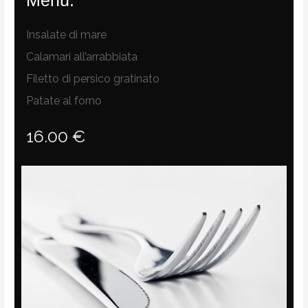
Insalate di mare
Calamari all’arrabbiata
Filetto di persico gratinato
Patate al forno
16.00 €