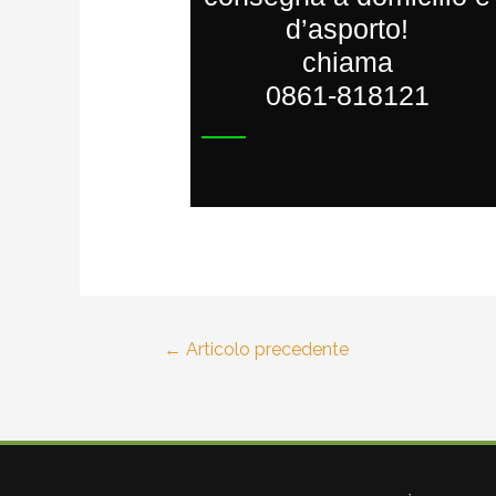
d’asporto!
chiama
0861-818121
←
Articolo precedente