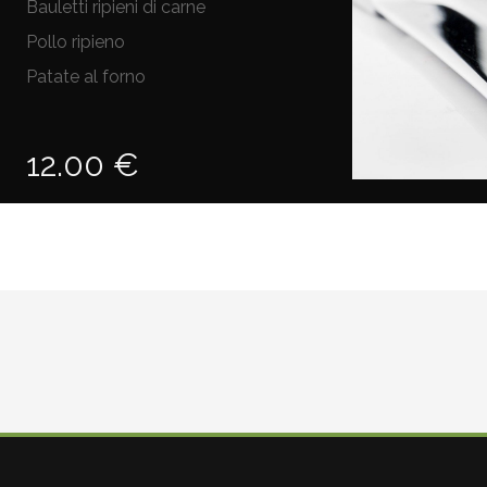
Bauletti ripieni di carne
Pollo ripieno
Patate al forno
12.00 €