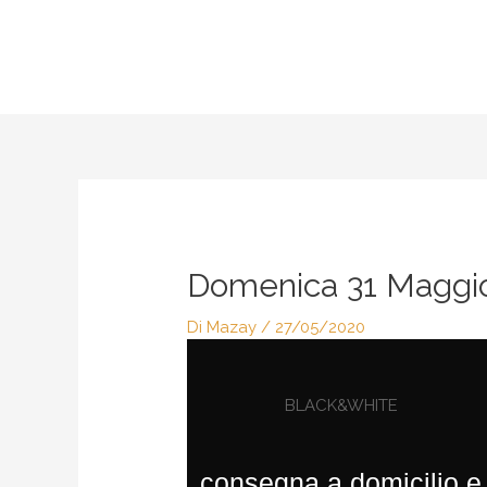
Vai
al
contenuto
Navigazione
articoli
Domenica 31 Maggi
Di
Mazay
/
27/05/2020
BLACK&WHITE
consegna a domicilio e