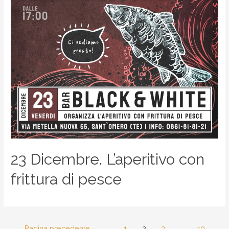
23 Dicembre. L’aperitivo con
frittura di pesce
←
Pagina precedente
1
2
3
…
10