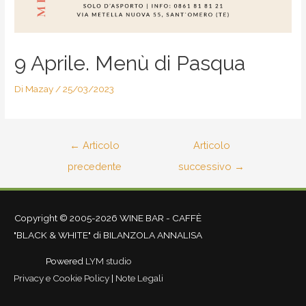
9 Aprile. Menù di Pasqua
Di
Mazay
/
25/03/2023
←
Articolo
Articolo
precedente
successivo
→
Copyright © 2005-2026 WINE BAR - CAFFÈ
"BLACK & WHITE" di BILANZOLA ANNALISA
Powered
LYM studio
Privacy e Cookie Policy
|
Note Legali