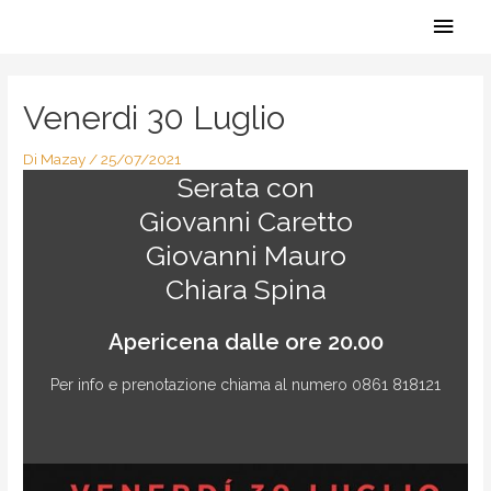
Vai
Men
al
contenuto
Navigazione
princ
articoli
Venerdi 30 Luglio
Di
Mazay
/
25/07/2021
Serata con
Giovanni Caretto
Giovanni Mauro
Chiara Spina
Apericena dalle ore 20.00
Per info e prenotazione chiama al numero 0861 818121