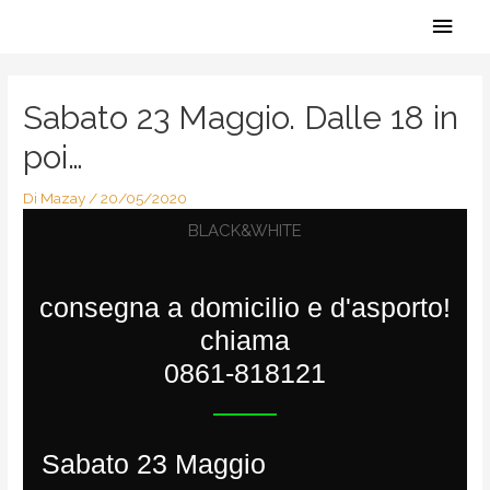
Vai
Men
al
contenuto
Navigazione
princ
articoli
Sabato 23 Maggio. Dalle 18 in
poi…
Di
Mazay
/
20/05/2020
BLACK&WHITE
consegna a domicilio e d'asporto!
chiama
0861-818121
Sabato 23 Maggio