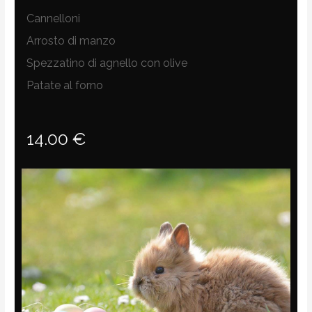
Cannelloni
Arrosto di manzo
Spezzatino di agnello con olive
Patate al forno
14.00 €