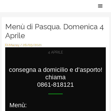
Vai
Men
al
contenuto
Navigazione
princ
articoli
Menù di Pasqua. Domenica 4
Aprile
Di
Mazay
/
26/03/2021
4 APRILE
consegna a domicilio e d’asporto!
chiama
0861-818121
Menù: