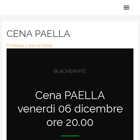
Vai
Men
al
contenuto
Navigazione
princ
articoli
CENA PAELLA
Di
Mazay
/
04/12/2019
BLACK&WHITE
Cena PAELLA
venerdi 06 dicembre
ore 20.00