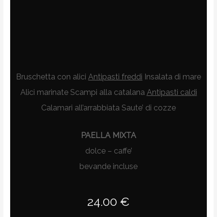
Bruschetta con alici
Antipasti freddi
Insalata di mare
Alici marinate Scampi alla catalana
Antipasti caldi
Calamari all’arrabbiata Saute’ di cozze
PAELLA MIXTA
dolce – caffe’
bevande incluse
24.00 €