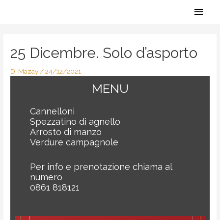
Vai
Men
al
contenuto
Navigazione
princ
articoli
25 Dicembre. Solo d’asporto
Di
Mazay
/
24/12/2021
MENU
Cannelloni
Spezzatino di agnello
Arrosto di manzo
Verdure campagnole
Per info e prenotazione chiama al
numero
0861 818121