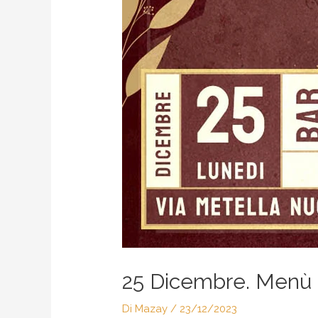
25 Dicembre. Menù
Di
Mazay
/
23/12/2023