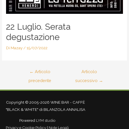
22 Luglio. Serata
degustazione
Di
Mazay
/
15/07/2022
←
Articolo
Articolo
precedente
successivo
→
Copyright © 2005-2026 WINE BAR - CAFFÈ
"BLACK & WHITE" di BILANZOLA ANNALISA
Powered
LYM studio
Privacy e Cookie Policy
|
Note Legali