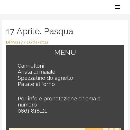
Vai
Men
al
contenuto
Navigazione
princ
articoli
17 Aprile. Pasqua
Di
Mazay
/
15/04/2022
MENU
Cannelloni
Arista di maiale
Spezzatino do agnello
Patate al forno
Per info e prenotazione chiama al
numero
0861 818121