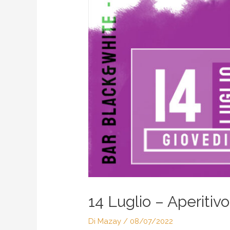
14 Luglio – Aperitiv
Di
Mazay
/
08/07/2022